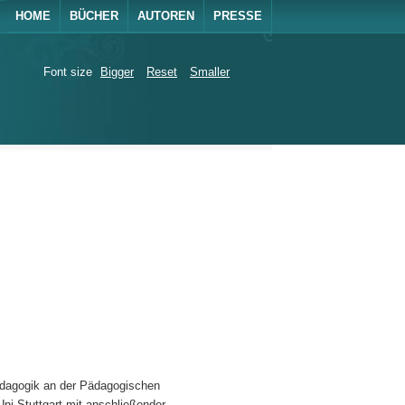
HOME
BÜCHER
AUTOREN
PRESSE
Font size
Bigger
Reset
Smaller
ädagogik an der Pädagogischen
i Stuttgart mit anschließender