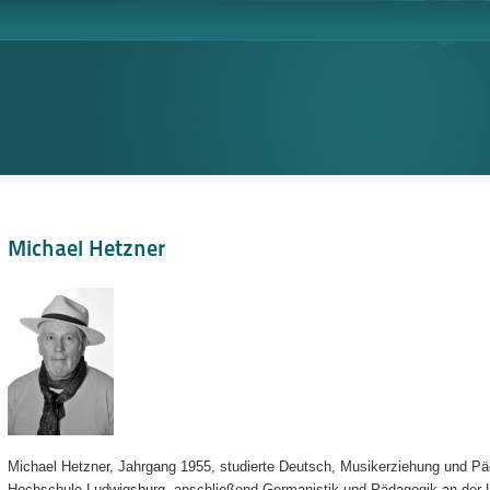
Michael Hetzner
Michael Hetzner, Jahrgang 1955, studierte Deutsch, Musikerziehung und P
Hochschule Ludwigsburg, anschließend Germanistik und Pädagogik an der Un