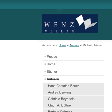
You are here:
Home
Autoren
Michael Hetzner
Presse
Home
Bücher
Autoren
Hans-Christian Bauer
Andrea Berwing
Gabriele Beyerlein
Ulrich A. Büttner
Barbara Dehmelt