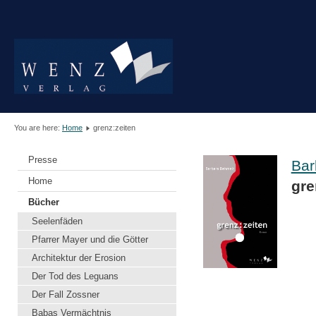
You are here:
Home
grenz:zeiten
Presse
Bar
Home
gre
Bücher
Seelenfäden
Pfarrer Mayer und die Götter
Architektur der Erosion
Der Tod des Leguans
Der Fall Zossner
Babas Vermächtnis