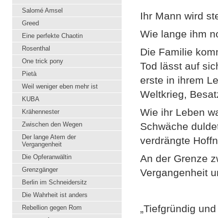
Salomé Amsel
Ihr Mann wird ste
Greed
Wie lange ihm n
Eine perfekte Chaotin
Rosenthal
Die Familie ko
One trick pony
Tod lässt auf si
Pietà
erste in ihrem L
Weil weniger eben mehr ist
Weltkrieg, Besa
KUBA
Wie ihr Leben wa
Krähennester
Zwischen den Wegen
Schwäche duldet
Der lange Atem der
verdrängte Hoff
Vergangenheit
An der Grenze 
Die Opferanwältin
Grenzgänger
Vergangenheit u
Berlin im Schneidersitz
Die Wahrheit ist anders
„Tiefgründig un
Rebellion gegen Rom