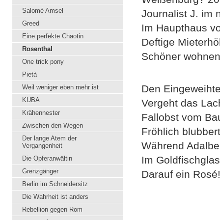
Salomé Amsel
Journalist J. im
Greed
Im Haupthaus vo
Eine perfekte Chaotin
Deftige Mieterhö
Rosenthal
Schöner wohnen 
One trick pony
Pietà
Den Eingeweihte
Weil weniger eben mehr ist
KUBA
Vergeht das Lac
Krähennester
Fallobst vom Bau
Zwischen den Wegen
Fröhlich blubber
Der lange Atem der
Während Adalbert
Vergangenheit
Im Goldfischglas
Die Opferanwältin
Grenzgänger
Darauf ein Rosé!
Berlin im Schneidersitz
Die Wahrheit ist anders
Rebellion gegen Rom