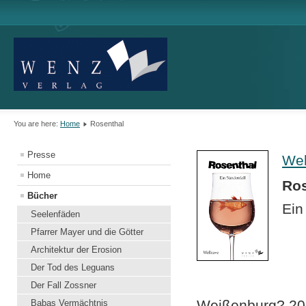
You are here:
Home
Rosenthal
Presse
Wel
Home
Ros
Bücher
Ein
Seelenfäden
Pfarrer Mayer und die Götter
Architektur der Erosion
Der Tod des Leguans
Der Fall Zossner
Weißenburg? 20 
Babas Vermächtnis